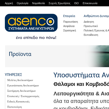
Αρχική
Ορολογία
Νομοθεσία
Συχνές Ερωτήσεις
ISO
Επικοινωνία
Εταιρεία
Ανθρώπινο Δυναμ
Παρουσίαση
Διοίκηση
Ασφάλεια
Προσωπικό
Στρατηγική
Πολιτική Έρευνας & 
Εκπαίδευση
Υποσυστήματα Α
ΥΠΗΡΕΣΙΕΣ
Μελέτες Ανελκυστήρων
Θάλαμοι και Κομβιοδό
Εγκατάσταση Ανελκυστήρων
Συντήρηση Ανελκυστήρων
Λειτουργικότητα & Αισ
Επισκευές / Εκσυγχρονισμός
όλα τα απαραίτητα υπο
Ειδικές Κατασκευές
Πιστοποίηση
οι κομβιοδόχοι. Ειδικότ