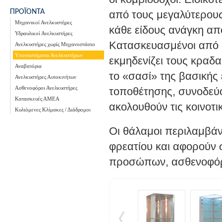
ΠΡΟΪΟΝΤΑ
από τους μεγαλύτερους
Μηχανικοί Ανελκυστήρες
κάθε είδους ανάγκη απ
Υδραυλικοί Ανελκυστήρες
Κατασκευασμένοι από ά
Ανελκυστήρες χωρίς Μηχανοστάσιο
Υποσυστήματα Ανελκυστήρων
εκμηδενίζει τους κραδ
Αναβατόρια
το «σασί» της βασικής 
Ανελκυστήρες Αυτοκινήτων
Ασθενοφόροι Ανελκυστήρες
τοποθέτησης, συνοδεύο
Κατασκευές ΑΜΕΑ
ακολου­θούν τις κοινοτ
Κυλιόμενες Κλίμακες / Διάδρομοι
Οι θάλαμοι περιλαμβάν
φρεατίου και αφορούν
προσώπων, ασθενοφόρ