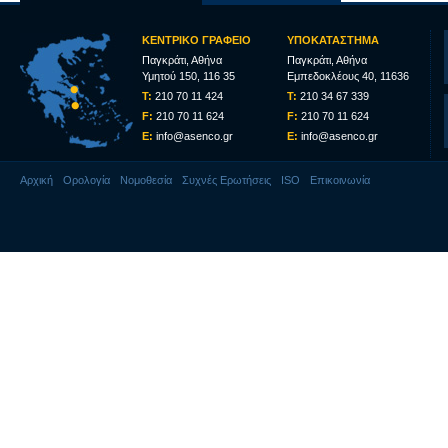
ΚΕΝΤΡΙΚO ΓΡΑΦΕΙΟ
ΥΠΟΚΑΤΑΣΤΗΜΑ
Παγκράτι, Αθήνα
Παγκράτι, Αθήνα
Υμητού 150, 116 35
Εμπεδοκλέους 40, 11636
T:
210 70 11 424
T:
210 34 67 339
F:
210 70 11 624
F:
210 70 11 624
E:
info@asenco.gr
E:
info@asenco.gr
Αρχική
Ορολογία
Νομοθεσία
Συχνές Ερωτήσεις
ISO
Επικοινωνία